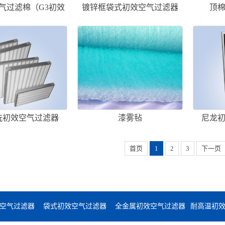
空气过滤棉（G3初效
镀锌框袋式初效空气过滤器
顶
过滤棉）
洗初效空气过滤器
漆雾毡
尼龙
首页
1
2
3
下一页
空气过滤器
袋式初效空气过滤器
全金属初效空气过滤器
耐高温初