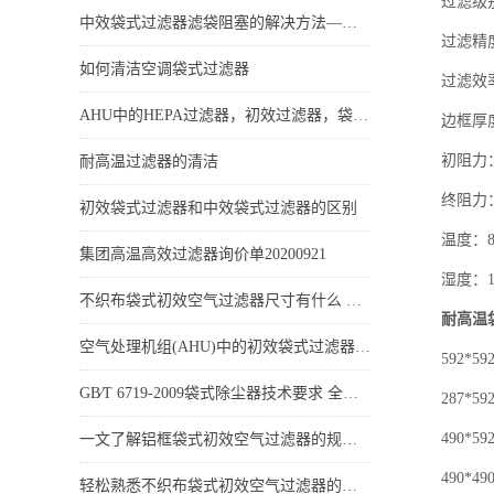
过滤级别：
中效袋式过滤器滤袋阻塞的解决方法—怎么解决过滤器堵塞的问题
过滤精度：
如何清洁空调袋式过滤器
过滤效率
AHU中的HEPA过滤器，初效过滤器，袋式过滤器有什么区别? 他们的位置在哪里?
边框厚度：2
初阻力：4
耐高温过滤器的清洁
终阻力：20
初效袋式过滤器和中效袋式过滤器的区别
温度：8
集团高温高效过滤器询价单20200921
湿度：10
不织布袋式初效空气过滤器尺寸有什么 有哪些特点
耐高温
空气处理机组(AHU)中的初效袋式过滤器有什么功能
592*592*
GB∕T 6719-2009袋式除尘器技术要求 全文免费下载
287*592*
490*592*
一文了解铝框袋式初效空气过滤器的规格尺寸和特点
490*490*
轻松熟悉不织布袋式初效空气过滤器的规格尺寸和特点