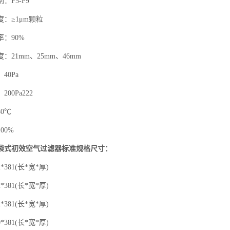
F5-F9
≥1μm颗粒
：90%
1mm、25mm、46mm
0Pa
0Pa222
0℃
0%
袋式初效空气过滤器
标准规格尺寸：
381(长*宽*厚)
381(长*宽*厚)
381(长*宽*厚)
381(长*宽*厚)