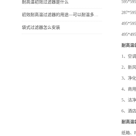
595*595*
耐高温初效过滤器是什么
287*595*
初效耐高温过滤器的用途—可以耐温多少度
495*595*
袋式过滤器怎么安装
495*495*
耐高温
1、空调通
2、新风系
3、净化厂
4、商用及
5、洁净室
6、酒店
耐高温
纸箱、P