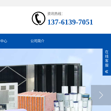
资讯热线：
137-6139-7051
息中心
公司简介
在
线
客
服