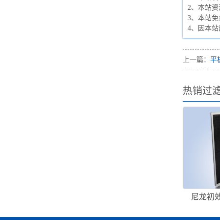
2、本站资
3、本站
4、因本
上一篇：
平
热销过
尼龙初